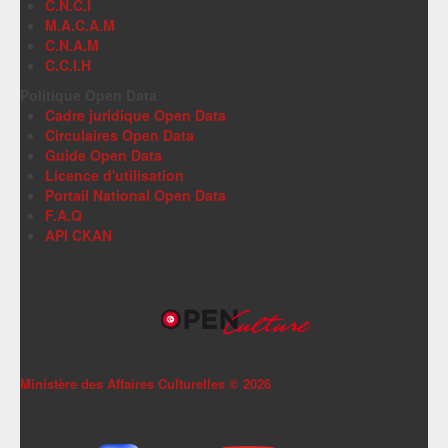
C.N.C.I
M.A.C.A.M
C.N.A.M
C.C.I.H
Politique Open Data
Cadre juridique Open Data
Circulaires Open Data
Guide Open Data
Licence d'utilisation
Portail National Open Data
F.A.Q
API CKAN
Ministère des Affaires Culturelles ©
2026