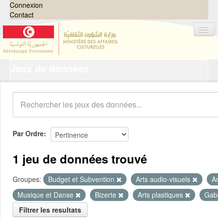
Connexion
Contact
Jeux de données
Jeux de données
Organisations
Groupes
Demandes
0
Par Ordre
À propos
1 jeu de données trouvé
Groupes:
Budget et Subvention
Arts audio-visuels
A
Musique et Danse
Bizerte
Arts plastiques
Gab
Filtrer les resultats