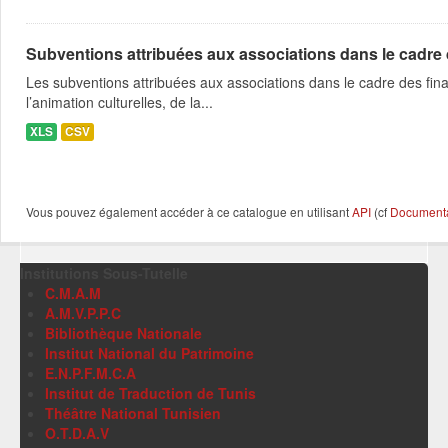
Subventions attribuées aux associations dans le cadre
Les subventions attribuées aux associations dans le cadre des fina
l’animation culturelles, de la...
XLS
CSV
Vous pouvez également accéder à ce catalogue en utilisant
API
(cf
Documentat
Institutions Sous-Tutelle
C.M.A.M
A.M.V.P.P.C
Bibliothèque Nationale
Institut National du Patrimoine
E.N.P.F.M.C.A
Institut de Traduction de Tunis
Théâtre National Tunisien
O.T.D.A.V