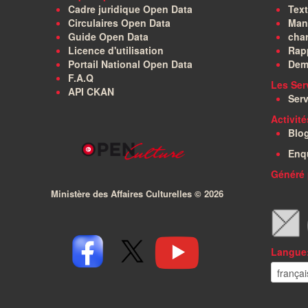
Cadre juridique Open Data
Text
Circulaires Open Data
Manu
Guide Open Data
char
Licence d'utilisation
Rapp
Portail National Open Data
Dem
F.A.Q
Les Ser
API CKAN
Serv
Activit
Blo
Enq
Généré 
Ministère des Affaires Culturelles ©
2026
Langue