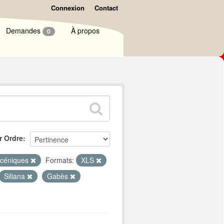
Connexion
Contact
Demandes
À propos
0
r Ordre
scéniques
Formats:
XLS
Siliana
Gabès