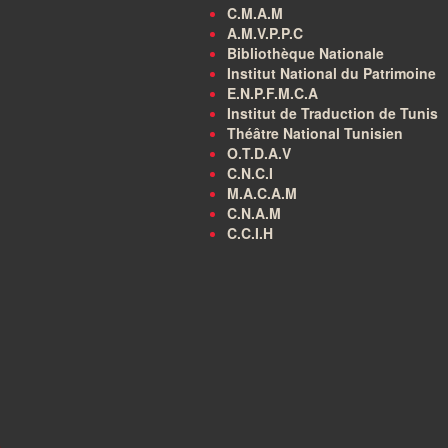
C.M.A.M
A.M.V.P.P.C
Bibliothèque Nationale
Institut National du Patrimoine
E.N.P.F.M.C.A
Institut de Traduction de Tunis
Théâtre National Tunisien
O.T.D.A.V
C.N.C.I
M.A.C.A.M
C.N.A.M
C.C.I.H