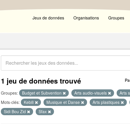
Jeux de données
Organisations
Groupes
1 jeu de données trouvé
Pa
Groupes:
Budget et Subvention
Arts audio-visuels
Arts 
Mots-clés:
Kebili
Musique et Danse
Arts plastiques
Sidi Bou Zid
Sfax