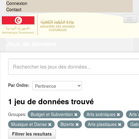
Connexion
Contact
Jeux de données
Jeux de données
Organisations
Groupes
Demandes
0
Par Ordre
À propos
1 jeu de données trouvé
Groupes:
Budget et Subvention
Arts scéniques
Arts
Musique et Danse
Bizerte
Arts plastiques
Gab
Filtrer les resultats