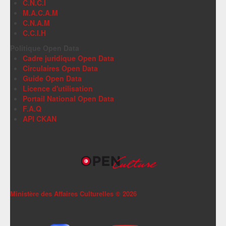
C.N.C.I
M.A.C.A.M
C.N.A.M
C.C.I.H
Politique Open Data
Cadre juridique Open Data
Circulaires Open Data
Guide Open Data
Licence d'utilisation
Portail National Open Data
F.A.Q
API CKAN
Ministère des Affaires Culturelles ©
2026