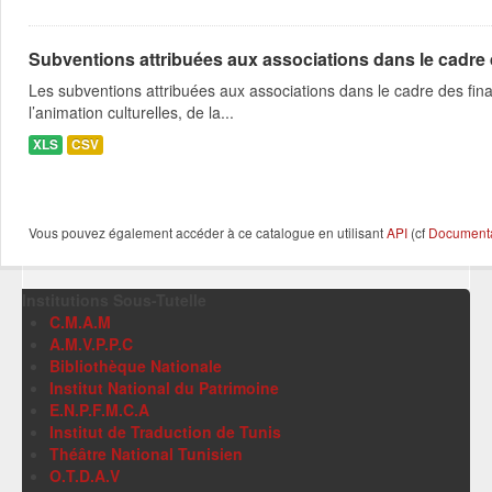
Subventions attribuées aux associations dans le cadre
Les subventions attribuées aux associations dans le cadre des fina
l’animation culturelles, de la...
XLS
CSV
Vous pouvez également accéder à ce catalogue en utilisant
API
(cf
Documentat
Institutions Sous-Tutelle
C.M.A.M
A.M.V.P.P.C
Bibliothèque Nationale
Institut National du Patrimoine
E.N.P.F.M.C.A
Institut de Traduction de Tunis
Théâtre National Tunisien
O.T.D.A.V