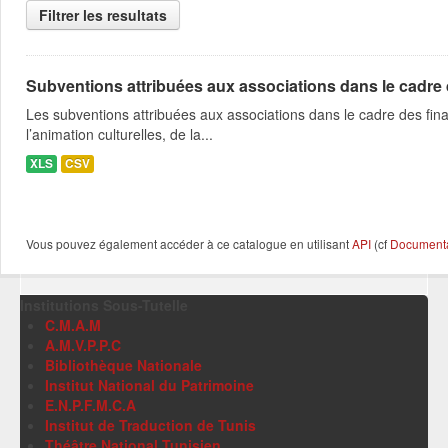
Filtrer les resultats
Subventions attribuées aux associations dans le cadre
Les subventions attribuées aux associations dans le cadre des fina
l’animation culturelles, de la...
XLS
CSV
Vous pouvez également accéder à ce catalogue en utilisant
API
(cf
Documentat
Institutions Sous-Tutelle
C.M.A.M
A.M.V.P.P.C
Bibliothèque Nationale
Institut National du Patrimoine
E.N.P.F.M.C.A
Institut de Traduction de Tunis
Théâtre National Tunisien