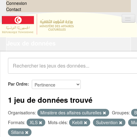
Connexion
Contact
Jeux de données
Jeux de données
Organisations
Groupes
Demandes
0
Par Ordre
À propos
1 jeu de données trouvé
Organisations:
Minstère des affaires culturelles
Groupes:
B
Formats:
XLS
Mots-clés:
Kebili
Subvention
Mu
Siliana