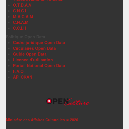
O.T.D.A.V
C.N.C.I
M.A.C.A.M
C.N.A.M
C.C.I.H
Politique Open Data
Cadre juridique Open Data
Circulaires Open Data
Guide Open Data
Licence d'utilisation
Portail National Open Data
F.A.Q
API CKAN
Ministère des Affaires Culturelles ©
2026