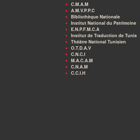
C.M.A.M
A.M.V.P.P.C
Bibliothèque Nationale
Institut National du Patrimoine
E.N.P.F.M.C.A
Institut de Traduction de Tunis
Théâtre National Tunisien
O.T.D.A.V
C.N.C.I
M.A.C.A.M
C.N.A.M
C.C.I.H