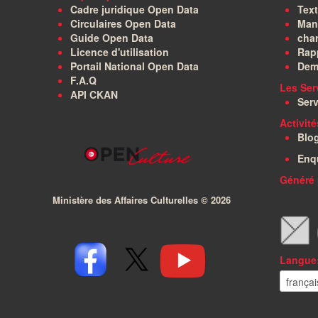
Cadre juridique Open Data
Text
Circulaires Open Data
Manu
Guide Open Data
char
Licence d'utilisation
Rapp
Portail National Open Data
Dem
F.A.Q
Les Ser
API CKAN
Serv
Activit
Blo
Enq
Généré 
Ministère des Affaires Culturelles ©
2026
Langue