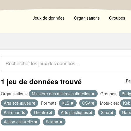
Jeux de données
Organisations
Groupes
1 jeu de données trouvé
Pa
Organisations:
Minstère des affaires culturelles
Groupes:
Budg
Arts scéniques
Formats:
XLS
CSV
Mots-clés:
Kebi
Kairouan
Theatre
Arts plastiques
Sfax
Gab
Action culturelle
Siliana