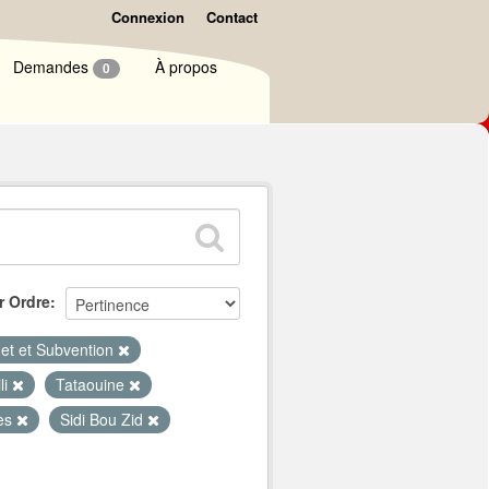
Connexion
Contact
Demandes
À propos
0
r Ordre
et et Subvention
li
Tataouine
ès
Sidi Bou Zid