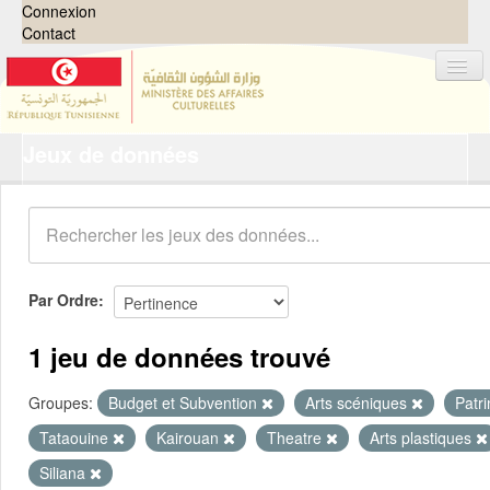
Connexion
Contact
Jeux de données
Jeux de données
Organisations
Groupes
Demandes
0
Par Ordre
À propos
1 jeu de données trouvé
Groupes:
Budget et Subvention
Arts scéniques
Patr
Tataouine
Kairouan
Theatre
Arts plastiques
Siliana