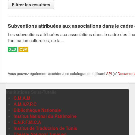
Filtrer les resultats
Subventions attribuées aux associations dans le cadre
Les subventions attribuées aux associations dans le cadre des fina
l’animation culturelles, de la...
XLS
CSV
Vous pouvez également accéder à ce catalogue en utilisant
API
(cf
Documentat
Institutions Sous-Tutelle
C.M.A.M
A.M.V.P.P.C
Bibliothèque Nationale
Institut National du Patrimoine
E.N.P.F.M.C.A
Institut de Traduction de Tunis
Théâtre National Tunisien