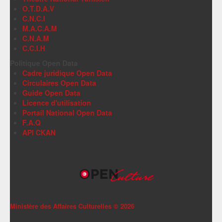
O.T.D.A.V
C.N.C.I
M.A.C.A.M
C.N.A.M
C.C.I.H
Politique Open Data
Cadre juridique Open Data
Circulaires Open Data
Guide Open Data
Licence d'utilisation
Portail National Open Data
F.A.Q
API CKAN
Ministère des Affaires Culturelles ©
2026