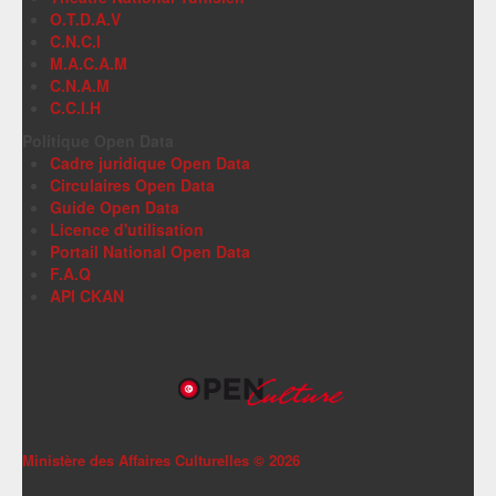
O.T.D.A.V
C.N.C.I
M.A.C.A.M
C.N.A.M
C.C.I.H
Politique Open Data
Cadre juridique Open Data
Circulaires Open Data
Guide Open Data
Licence d'utilisation
Portail National Open Data
F.A.Q
API CKAN
Ministère des Affaires Culturelles ©
2026