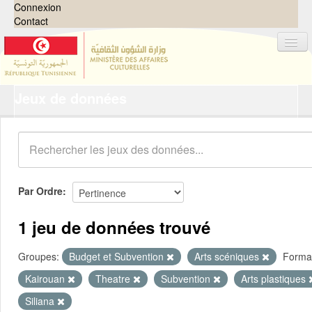
Connexion
Contact
Jeux de données
Jeux de données
Organisations
Groupes
Demandes
0
Par Ordre
À propos
1 jeu de données trouvé
Groupes:
Budget et Subvention
Arts scéniques
Forma
Kairouan
Theatre
Subvention
Arts plastiques
Siliana