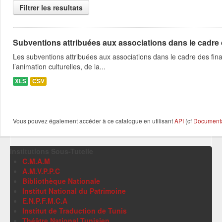
Filtrer les resultats
Subventions attribuées aux associations dans le cadre
Les subventions attribuées aux associations dans le cadre des fina
l’animation culturelles, de la...
XLS
CSV
Vous pouvez également accéder à ce catalogue en utilisant
API
(cf
Documentat
Institutions Sous-Tutelle
C.M.A.M
A.M.V.P.P.C
Bibliothèque Nationale
Institut National du Patrimoine
E.N.P.F.M.C.A
Institut de Traduction de Tunis
Théâtre National Tunisien