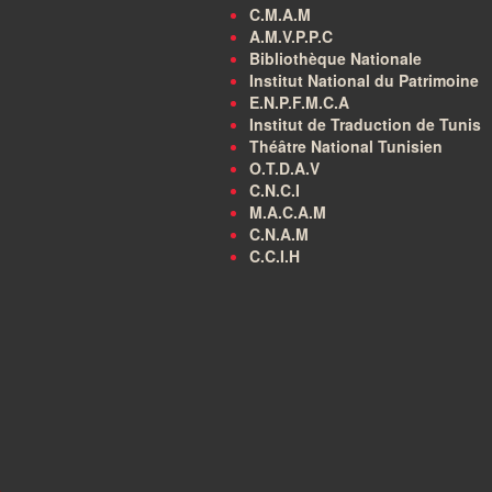
C.M.A.M
A.M.V.P.P.C
Bibliothèque Nationale
Institut National du Patrimoine
E.N.P.F.M.C.A
Institut de Traduction de Tunis
Théâtre National Tunisien
O.T.D.A.V
C.N.C.I
M.A.C.A.M
C.N.A.M
C.C.I.H