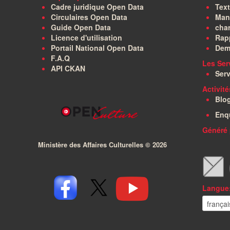
Cadre juridique Open Data
Text
Circulaires Open Data
Manu
Guide Open Data
char
Licence d'utilisation
Rapp
Portail National Open Data
Dem
F.A.Q
Les Ser
API CKAN
Serv
Activit
Blo
Enq
Généré 
Ministère des Affaires Culturelles ©
2026
Langue