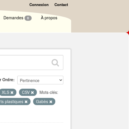
Connexion
Contact
Demandes
À propos
0
r Ordre
XLS
CSV
Mots-clés:
rts plastiques
Gabès