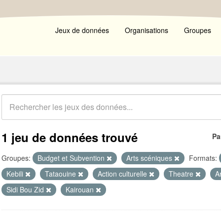
Jeux de données
Organisations
Groupes
1 jeu de données trouvé
Pa
Groupes:
Budget et Subvention
Arts scéniques
Formats:
Kebili
Tataouine
Action culturelle
Theatre
A
Sidi Bou Zid
Kairouan