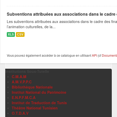
Subventions attribuées aux associations dans le cadre
Les subventions attribuées aux associations dans le cadre des fina
l’animation culturelles, de la...
XLS
CSV
Vous pouvez également accéder à ce catalogue en utilisant
API
(cf
Documentat
Institutions Sous-Tutelle
C.M.A.M
A.M.V.P.P.C
Bibliothèque Nationale
Institut National du Patrimoine
E.N.P.F.M.C.A
Institut de Traduction de Tunis
Théâtre National Tunisien
O.T.D.A.V