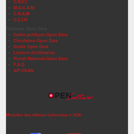
C.N.C.I
M.A.C.A.M
C.N.A.M
C.C.I.H
Politique Open Data
Cadre juridique Open Data
Circulaires Open Data
Guide Open Data
Licence d'utilisation
Portail National Open Data
F.A.Q
API CKAN
Ministère des Affaires Culturelles ©
2026