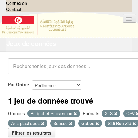
Connexion
Contact
Jeux de données
Jeux de données
Organisations
Groupes
Demandes
0
Par Ordre
À propos
1 jeu de données trouvé
Groupes:
Budget et Subvention
Formats:
XLS
CSV
Arts plastiques
Sousse
Gabès
Sidi Bou Zid
Filtrer les resultats