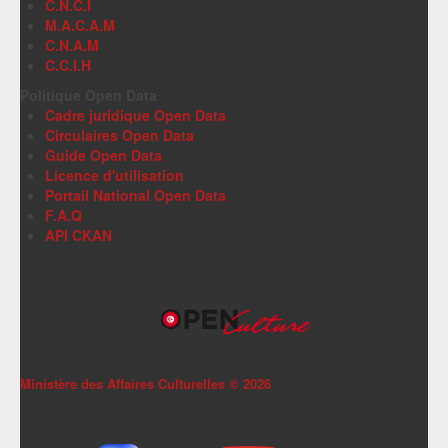
C.N.C.I
M.A.C.A.M
C.N.A.M
C.C.I.H
Politique Open Data
Cadre juridique Open Data
Circulaires Open Data
Guide Open Data
Licence d'utilisation
Portail National Open Data
F.A.Q
API CKAN
Ministère des Affaires Culturelles ©
2026