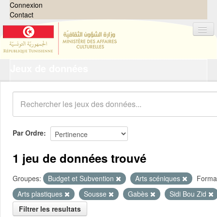
Connexion
Contact
Jeux de données
Jeux de données
Organisations
Groupes
Demandes
0
Par Ordre
À propos
1 jeu de données trouvé
Groupes:
Budget et Subvention
Arts scéniques
Forma
Arts plastiques
Sousse
Gabès
Sidi Bou Zid
Filtrer les resultats