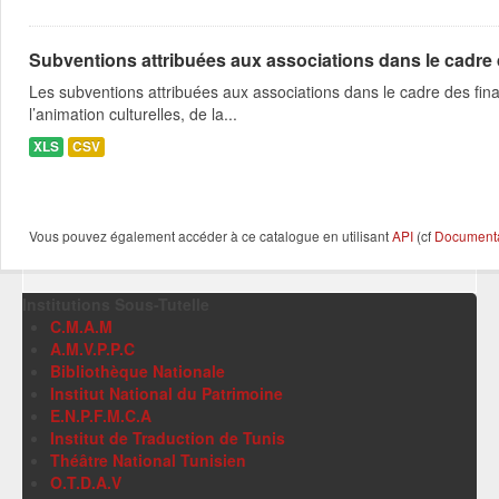
Subventions attribuées aux associations dans le cadre
Les subventions attribuées aux associations dans le cadre des fina
l’animation culturelles, de la...
XLS
CSV
Vous pouvez également accéder à ce catalogue en utilisant
API
(cf
Documentat
Institutions Sous-Tutelle
C.M.A.M
A.M.V.P.P.C
Bibliothèque Nationale
Institut National du Patrimoine
E.N.P.F.M.C.A
Institut de Traduction de Tunis
Théâtre National Tunisien
O.T.D.A.V