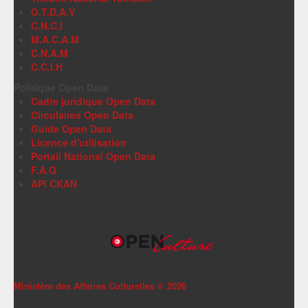
O.T.D.A.V
C.N.C.I
M.A.C.A.M
C.N.A.M
C.C.I.H
Politique Open Data
Cadre juridique Open Data
Circulaires Open Data
Guide Open Data
Licence d'utilisation
Portail National Open Data
F.A.Q
API CKAN
Ministère des Affaires Culturelles ©
2026