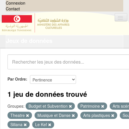
Connexion
Contact
Jeux de données
Jeux de données
Organisations
Groupes
Demandes
0
Par Ordre
À propos
1 jeu de données trouvé
Groupes:
Budget et Subvention
Patrimoine
Arts scé
Theatre
Musique et Danse
Arts plastiques
So
Siliana
Le Kef