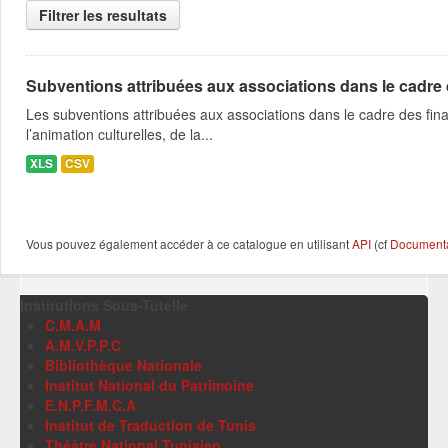
Filtrer les resultats
Subventions attribuées aux associations dans le cadre
Les subventions attribuées aux associations dans le cadre des fina
l’animation culturelles, de la...
XLS
CSV
Vous pouvez également accéder à ce catalogue en utilisant
API
(cf
Documentat
Institutions Sous-Tutelle
C.M.A.M
A.M.V.P.P.C
Bibliothèque Nationale
Institut National du Patrimoine
E.N.P.F.M.C.A
Institut de Traduction de Tunis
Théâtre National Tunisien