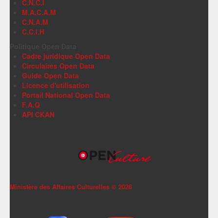
C.N.C.I
M.A.C.A.M
C.N.A.M
C.C.I.H
Politique Open Data
Cadre juridique Open Data
Circulaires Open Data
Guide Open Data
Licence d'utilisation
Portail National Open Data
F.A.Q
API CKAN
Ministère des Affaires Culturelles ©
2026