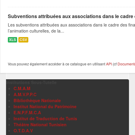
Subventions attribuées aux associations dans le cadre
Les subventions attribuées aux associations dans le cadre des fina
l’animation culturelles, de la...
XLS
CSV
Vous pouvez également accéder à ce catalogue en utilisant
API
(cf
Documentat
Institutions Sous-Tutelle
C.M.A.M
A.M.V.P.P.C
Bibliothèque Nationale
Institut National du Patrimoine
E.N.P.F.M.C.A
Institut de Traduction de Tunis
Théâtre National Tunisien
O.T.D.A.V