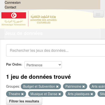
Connexion
Contact
Jeux de données
Jeux de données
Organisations
Groupes
Demandes
0
Par Ordre
À propos
1 jeu de données trouvé
Groupes:
Budget et Subvention
Patrimoine
Arts scé
Theatre
Musique et Danse
Arts plastiques
Sil
Filtrer les resultats