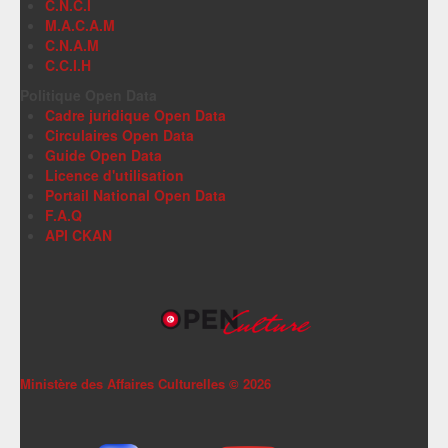
C.N.C.I
M.A.C.A.M
C.N.A.M
C.C.I.H
Politique Open Data
Cadre juridique Open Data
Circulaires Open Data
Guide Open Data
Licence d'utilisation
Portail National Open Data
F.A.Q
API CKAN
Ministère des Affaires Culturelles ©
2026