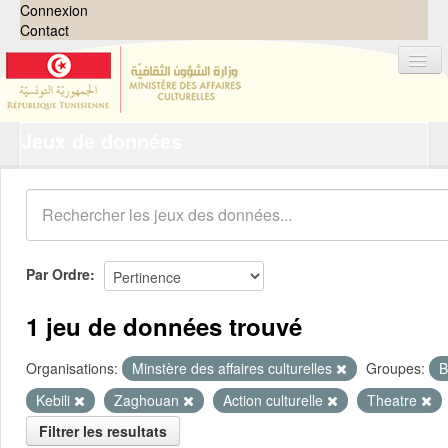
Connexion
Contact
Jeux de données
Jeux de données
Organisations
Groupes
Demandes
0
Par Ordre
À propos
1 jeu de données trouvé
Organisations:
Minstère des affaires culturelles
Groupes:
B
Kebili
Zaghouan
Action culturelle
Theatre
Filtrer les resultats