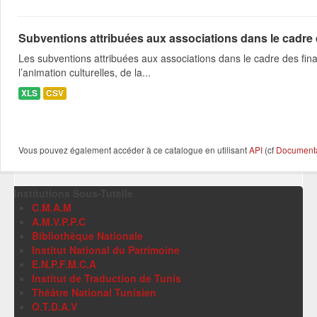
Subventions attribuées aux associations dans le cadre
Les subventions attribuées aux associations dans le cadre des fina
l’animation culturelles, de la...
XLS
CSV
Vous pouvez également accéder à ce catalogue en utilisant
API
(cf
Documentat
Institutions Sous-Tutelle
C.M.A.M
A.M.V.P.P.C
Bibliothèque Nationale
Institut National du Patrimoine
E.N.P.F.M.C.A
Institut de Traduction de Tunis
Théâtre National Tunisien
O.T.D.A.V