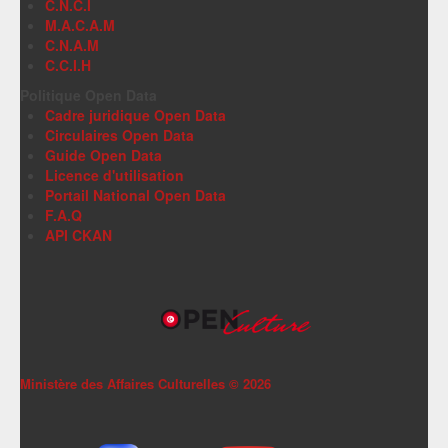
C.N.C.I
M.A.C.A.M
C.N.A.M
C.C.I.H
Politique Open Data
Cadre juridique Open Data
Circulaires Open Data
Guide Open Data
Licence d'utilisation
Portail National Open Data
F.A.Q
API CKAN
Ministère des Affaires Culturelles ©
2026