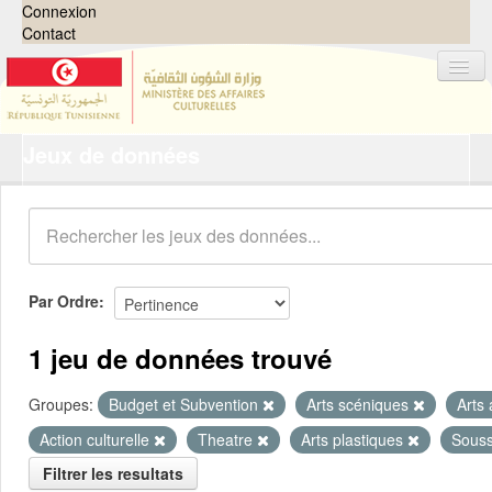
Connexion
Contact
Jeux de données
Jeux de données
Organisations
Groupes
Demandes
0
Par Ordre
À propos
1 jeu de données trouvé
Groupes:
Budget et Subvention
Arts scéniques
Arts
Action culturelle
Theatre
Arts plastiques
Sous
Filtrer les resultats