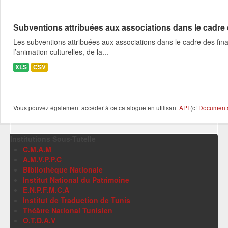
Subventions attribuées aux associations dans le cadre
Les subventions attribuées aux associations dans le cadre des fina
l’animation culturelles, de la...
XLS
CSV
Vous pouvez également accéder à ce catalogue en utilisant
API
(cf
Documentat
Institutions Sous-Tutelle
C.M.A.M
A.M.V.P.P.C
Bibliothèque Nationale
Institut National du Patrimoine
E.N.P.F.M.C.A
Institut de Traduction de Tunis
Théâtre National Tunisien
O.T.D.A.V