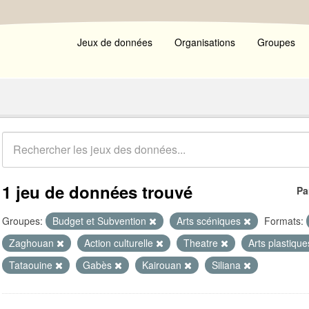
Jeux de données
Organisations
Groupes
1 jeu de données trouvé
Pa
Groupes:
Budget et Subvention
Arts scéniques
Formats:
Zaghouan
Action culturelle
Theatre
Arts plastiqu
Tataouine
Gabès
Kairouan
Siliana