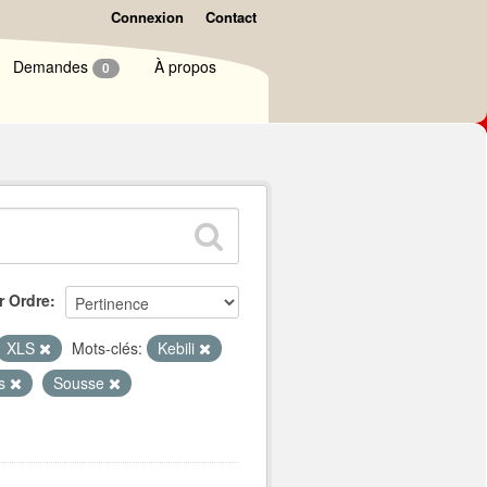
Connexion
Contact
Demandes
À propos
0
r Ordre
XLS
Mots-clés:
Kebili
es
Sousse