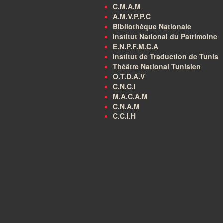
C.M.A.M
A.M.V.P.P.C
Bibliothèque Nationale
Institut National du Patrimoine
E.N.P.F.M.C.A
Institut de Traduction de Tunis
Théâtre National Tunisien
O.T.D.A.V
C.N.C.I
M.A.C.A.M
C.N.A.M
C.C.I.H