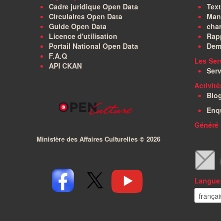
Cadre juridique Open Data
Text
Circulaires Open Data
Manu
Guide Open Data
char
Licence d'utilisation
Rapp
Portail National Open Data
Dem
F.A.Q
Les Ser
API CKAN
Serv
Activit
Blo
Enq
Généré 
Ministère des Affaires Culturelles ©
2026
Langue