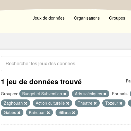
Jeux de données
Organisations
Groupes
1 jeu de données trouvé
Pa
Groupes:
Budget et Subvention
Arts scéniques
Formats:
Zaghouan
Action culturelle
Theatre
Tozeur
Gabès
Kairouan
Siliana