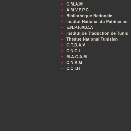
C.M.A.M
A.M.V.P.P.C
Bibliothèque Nationale
Institut National du Patrimoine
E.N.P.F.M.C.A
Institut de Traduction de Tunis
Théâtre National Tunisien
O.T.D.A.V
C.N.C.I
M.A.C.A.M
C.N.A.M
C.C.I.H