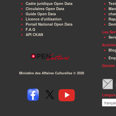
Cadre juridique Open Data
Text
Circulaires Open Data
Manu
Guide Open Data
char
Licence d'utilisation
Rapp
Portail National Open Data
Dem
F.A.Q
Les Ser
API CKAN
Serv
Activit
Blo
Enq
Généré 
Ministère des Affaires Culturelles ©
2026
Langue