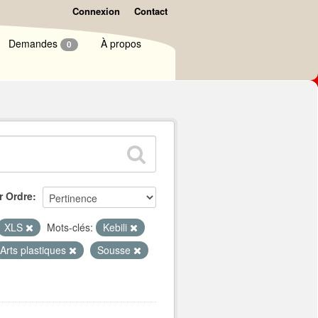
Connexion
Contact
Demandes
À propos
0
r Ordre
XLS
Mots-clés:
Kebili
Arts plastiques
Sousse