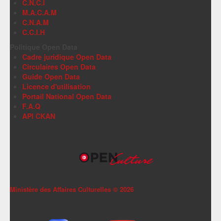
C.N.C.I
M.A.C.A.M
C.N.A.M
C.C.I.H
Politique Open Data
Cadre juridique Open Data
Circulaires Open Data
Guide Open Data
Licence d'utilisation
Portail National Open Data
F.A.Q
API CKAN
Ministère des Affaires Culturelles ©
2026