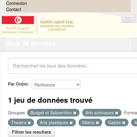
Connexion
Contact
Jeux de données
Jeux de données
Organisations
Groupes
Demandes
0
Par Ordre
À propos
1 jeu de données trouvé
Groupes:
Budget et Subvention
Arts scéniques
Forma
Theatre
Arts plastiques
Siliana
Gabès
A
Filtrer les resultats