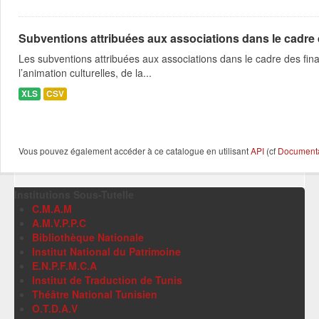
Subventions attribuées aux associations dans le cadre
Les subventions attribuées aux associations dans le cadre des fina
l’animation culturelles, de la...
XLS
CSV
Vous pouvez également accéder à ce catalogue en utilisant
API
(cf
Documentat
Institutions Sous-Tutelle
C.M.A.M
A.M.V.P.P.C
Bibliothèque Nationale
Institut National du Patrimoine
E.N.P.F.M.C.A
Institut de Traduction de Tunis
Théâtre National Tunisien
O.T.D.A.V