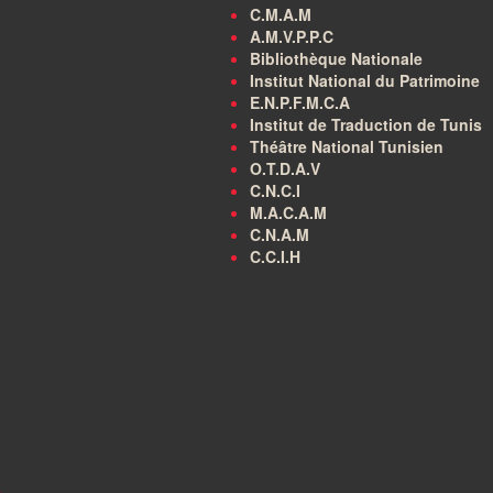
C.M.A.M
A.M.V.P.P.C
Bibliothèque Nationale
Institut National du Patrimoine
E.N.P.F.M.C.A
Institut de Traduction de Tunis
Théâtre National Tunisien
O.T.D.A.V
C.N.C.I
M.A.C.A.M
C.N.A.M
C.C.I.H