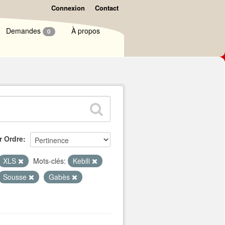
Connexion
Contact
Demandes
À propos
0
r Ordre
XLS
Mots-clés:
Kebili
Sousse
Gabès