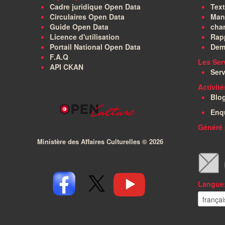
Cadre juridique Open Data
Text
Circulaires Open Data
Manu
Guide Open Data
char
Licence d'utilisation
Rapp
Portail National Open Data
Dem
F.A.Q
Les Ser
API CKAN
Serv
Activit
Blo
Enq
Généré 
Ministère des Affaires Culturelles ©
2026
Langue