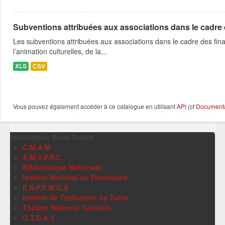
Subventions attribuées aux associations dans le cadre
Les subventions attribuées aux associations dans le cadre des fina
l’animation culturelles, de la...
XLS
CSV
Vous pouvez également accéder à ce catalogue en utilisant
API
(cf
Documentat
Institutions Sous-Tutelle
C.M.A.M
A.M.V.P.P.C
Bibliothèque Nationale
Institut National du Patrimoine
E.N.P.F.M.C.A
Institut de Traduction de Tunis
Théâtre National Tunisien
O.T.D.A.V