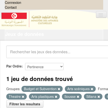
Connexion
Contact
Jeux de données
Jeux de données
Organisations
Groupes
Demandes
0
Par Ordre
À propos
1 jeu de données trouvé
Groupes:
Budget et Subvention
Arts scéniques
Forma
Theatre
Arts plastiques
Sousse
Siliana
Filtrer les resultats