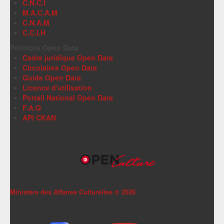
C.N.C.I
M.A.C.A.M
C.N.A.M
C.C.I.H
Politique Open Data
Cadre juridique Open Data
Circulaires Open Data
Guide Open Data
Licence d'utilisation
Portail National Open Data
F.A.Q
API CKAN
Ministère des Affaires Culturelles ©
2026