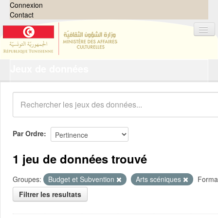
Connexion
Contact
Jeux de données
Jeux de données
Organisations
Groupes
Demandes
0
Par Ordre
À propos
1 jeu de données trouvé
Groupes:
Budget et Subvention
Arts scéniques
Forma
Filtrer les resultats