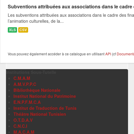
Subventions attribuées aux associations dans le cadre
Les subventions attribuées aux associations dans le cadre des fina
l’animation culturelles, de la...
XLS
CSV
Vous pouvez également accéder à ce catalogue en utilisant
API
(cf
Documentat
Institutions Sous-Tutelle
C.M.A.M
A.M.V.P.P.C
Bibliothèque Nationale
Institut National du Patrimoine
E.N.P.F.M.C.A
Institut de Traduction de Tunis
Théâtre National Tunisien
O.T.D.A.V
C.N.C.I
M.A.C.A.M