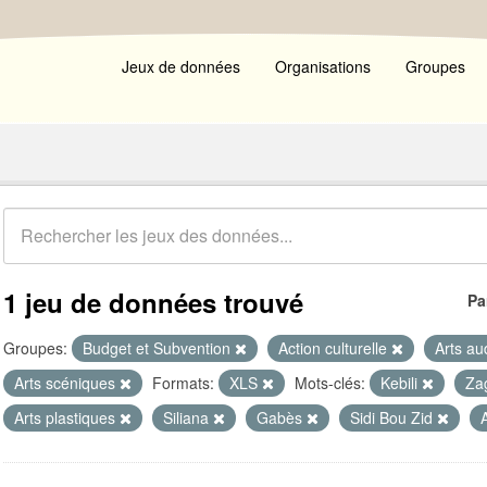
Jeux de données
Organisations
Groupes
1 jeu de données trouvé
Pa
Groupes:
Budget et Subvention
Action culturelle
Arts au
Arts scéniques
Formats:
XLS
Mots-clés:
Kebili
Za
Arts plastiques
Siliana
Gabès
Sidi Bou Zid