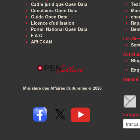
Cadre juridique Open Data
Text
Circulaires Open Data
Manu
Guide Open Data
char
Licence d'utilisation
Rapp
Portail National Open Data
Dem
F.A.Q
Les Ser
API CKAN
Serv
Activit
Blo
Enq
Généré 
Ministère des Affaires Culturelles ©
2026
Langue