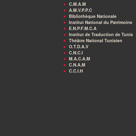
C.M.A.M
A.M.V.P.P.C
Bibliothèque Nationale
Institut National du Patrimoine
E.N.P.F.M.C.A
Institut de Traduction de Tunis
Théâtre National Tunisien
O.T.D.A.V
C.N.C.I
M.A.C.A.M
C.N.A.M
C.C.I.H