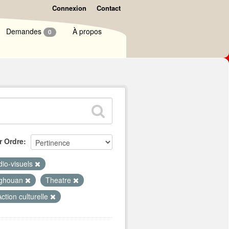
Connexion
Contact
Demandes
À propos
0
r Ordre
dio-visuels
ghouan
Theatre
Action culturelle