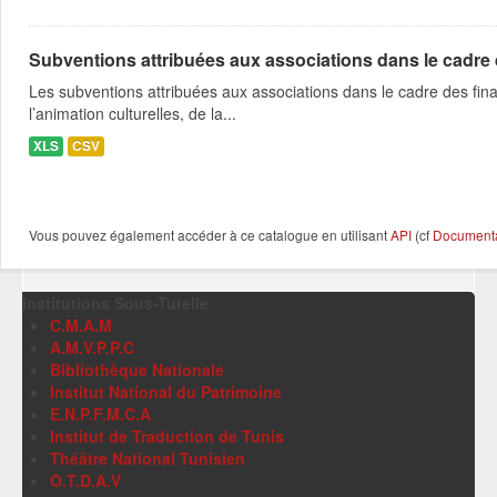
Subventions attribuées aux associations dans le cadre
Les subventions attribuées aux associations dans le cadre des fina
l’animation culturelles, de la...
XLS
CSV
Vous pouvez également accéder à ce catalogue en utilisant
API
(cf
Documentat
Institutions Sous-Tutelle
C.M.A.M
A.M.V.P.P.C
Bibliothèque Nationale
Institut National du Patrimoine
E.N.P.F.M.C.A
Institut de Traduction de Tunis
Théâtre National Tunisien
O.T.D.A.V