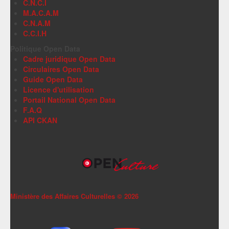
C.N.C.I
M.A.C.A.M
C.N.A.M
C.C.I.H
Politique Open Data
Cadre juridique Open Data
Circulaires Open Data
Guide Open Data
Licence d'utilisation
Portail National Open Data
F.A.Q
API CKAN
Ministère des Affaires Culturelles ©
2026