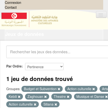
Connexion
Contact
Jeux de données
Jeux de données
Organisations
Groupes
Demandes
0
Par Ordre
À propos
1 jeu de données trouvé
Groupes:
Budget et Subvention
Action culturelle
Art
Kebili
Zaghouan
Theatre
Musique et Danse
Action culturelle
Siliana