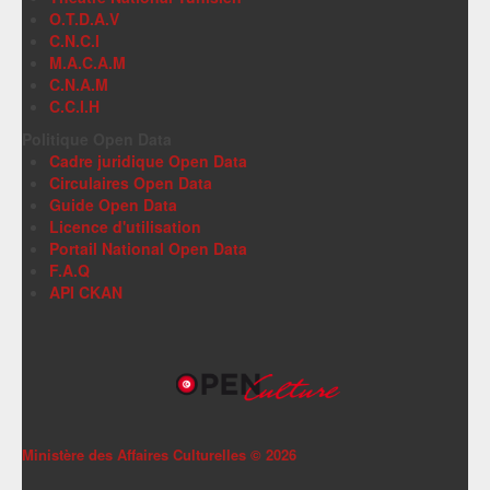
O.T.D.A.V
C.N.C.I
M.A.C.A.M
C.N.A.M
C.C.I.H
Politique Open Data
Cadre juridique Open Data
Circulaires Open Data
Guide Open Data
Licence d'utilisation
Portail National Open Data
F.A.Q
API CKAN
Ministère des Affaires Culturelles ©
2026