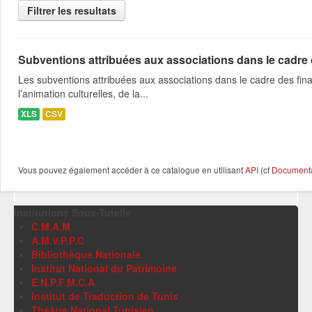
Filtrer les resultats
Subventions attribuées aux associations dans le cadre
Les subventions attribuées aux associations dans le cadre des fina
l’animation culturelles, de la...
XLS
CSV
Vous pouvez également accéder à ce catalogue en utilisant
API
(cf
Documentat
Institutions Sous-Tutelle
C.M.A.M
A.M.V.P.P.C
Bibliothèque Nationale
Institut National du Patrimoine
E.N.P.F.M.C.A
Institut de Traduction de Tunis
Théâtre National Tunisien