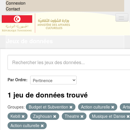
Connexion
Contact
Jeux de données
Jeux de données
Organisations
Groupes
Demandes
0
Par Ordre
À propos
1 jeu de données trouvé
Groupes:
Budget et Subvention
Action culturelle
Art
Kebili
Zaghouan
Theatre
Musique et Danse
Action culturelle