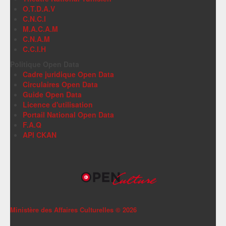
O.T.D.A.V
C.N.C.I
M.A.C.A.M
C.N.A.M
C.C.I.H
Politique Open Data
Cadre juridique Open Data
Circulaires Open Data
Guide Open Data
Licence d'utilisation
Portail National Open Data
F.A.Q
API CKAN
Ministère des Affaires Culturelles ©
2026