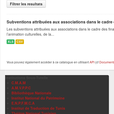
Filtrer les resultats
Subventions attribuées aux associations dans le cadre
Les subventions attribuées aux associations dans le cadre des fina
l’animation culturelles, de la...
XLS
CSV
Vous pouvez également accéder à ce catalogue en utilisant
API
(cf
Documentat
Institutions Sous-Tutelle
C.M.A.M
A.M.V.P.P.C
Bibliothèque Nationale
Institut National du Patrimoine
E.N.P.F.M.C.A
Institut de Traduction de Tunis
Théâtre National Tunisien