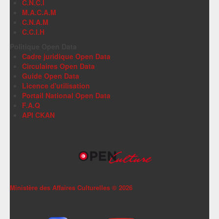
C.N.C.I
M.A.C.A.M
C.N.A.M
C.C.I.H
Politique Open Data
Cadre juridique Open Data
Circulaires Open Data
Guide Open Data
Licence d'utilisation
Portail National Open Data
F.A.Q
API CKAN
Ministère des Affaires Culturelles ©
2026