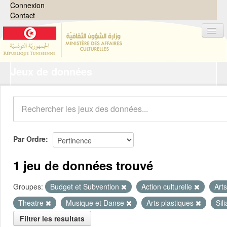
Connexion
Contact
Jeux de données
Jeux de données
Organisations
Groupes
Demandes
0
Par Ordre
À propos
1 jeu de données trouvé
Groupes:
Budget et Subvention
Action culturelle
Art
Theatre
Musique et Danse
Arts plastiques
Sil
Filtrer les resultats