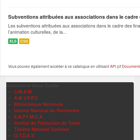
Subventions attribuées aux associations dans le cadre
Les subventions attribuées aux associations dans le cadre des fina
l’animation culturelles, de la...
XLS
CSV
Vous pouvez également accéder à ce catalogue en utilisant
API
(cf
Documentat
Institutions Sous-Tutelle
C.M.A.M
A.M.V.P.P.C
Bibliothèque Nationale
Institut National du Patrimoine
E.N.P.F.M.C.A
Institut de Traduction de Tunis
Théâtre National Tunisien
O.T.D.A.V