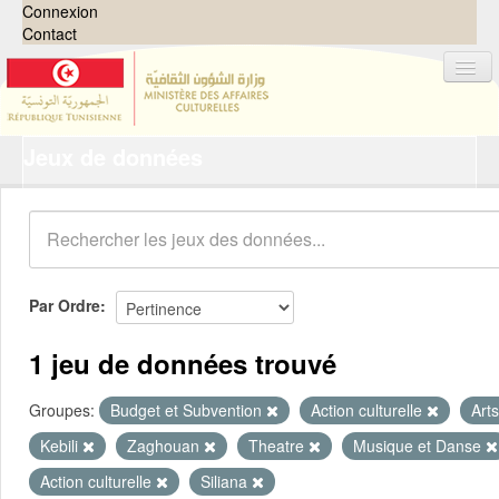
Connexion
Contact
Jeux de données
Jeux de données
Organisations
Groupes
Demandes
0
Par Ordre
À propos
1 jeu de données trouvé
Groupes:
Budget et Subvention
Action culturelle
Art
Kebili
Zaghouan
Theatre
Musique et Danse
Action culturelle
Siliana