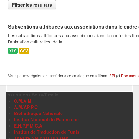
Filtrer les resultats
Subventions attribuées aux associations dans le cadre
Les subventions attribuées aux associations dans le cadre des fina
l’animation culturelles, de la...
XLS
CSV
Vous pouvez également accéder à ce catalogue en utilisant
API
(cf
Documentat
Institutions Sous-Tutelle
C.M.A.M
A.M.V.P.P.C
Bibliothèque Nationale
Institut National du Patrimoine
E.N.P.F.M.C.A
Institut de Traduction de Tunis
Théâtre National Tunisien