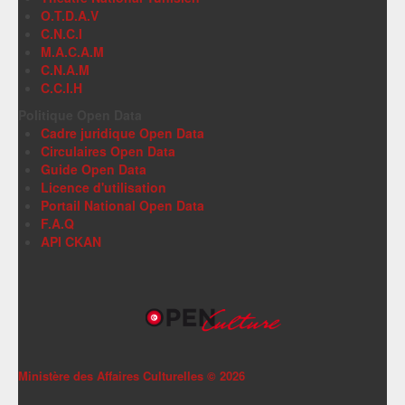
O.T.D.A.V
C.N.C.I
M.A.C.A.M
C.N.A.M
C.C.I.H
Politique Open Data
Cadre juridique Open Data
Circulaires Open Data
Guide Open Data
Licence d'utilisation
Portail National Open Data
F.A.Q
API CKAN
Ministère des Affaires Culturelles ©
2026