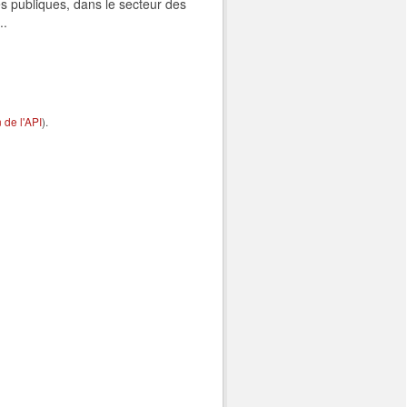
s publiques, dans le secteur des
..
de l'API
).