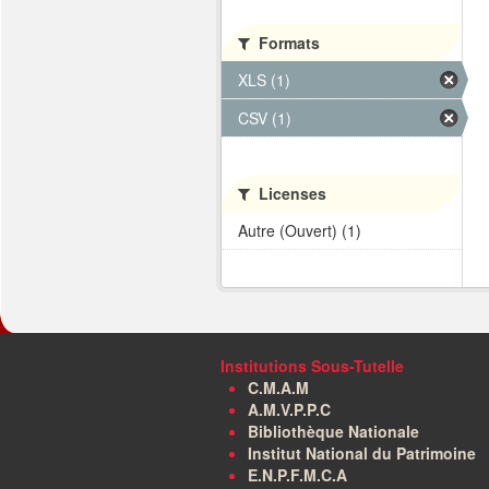
Formats
XLS (1)
CSV (1)
Licenses
Autre (Ouvert) (1)
Institutions Sous-Tutelle
C.M.A.M
A.M.V.P.P.C
Bibliothèque Nationale
Institut National du Patrimoine
E.N.P.F.M.C.A