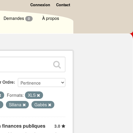
Connexion
Contact
Demandes
À propos
0
r Ordre
Formats:
XLS
Siliana
Gabès
s finances publiques
3.0