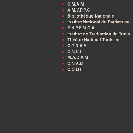
C.M.A.M
A.M.V.P.P.C
Bibliothèque Nationale
Institut National du Patrimoine
E.N.P.F.M.C.A
Institut de Traduction de Tunis
Théâtre National Tunisien
O.T.D.A.V
C.N.C.I
M.A.C.A.M
C.N.A.M
C.C.I.H