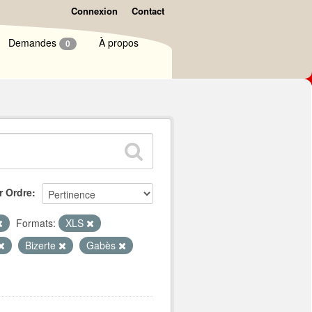
Connexion
Contact
Demandes
À propos
0
r Ordre
Formats:
XLS
Bizerte
Gabès