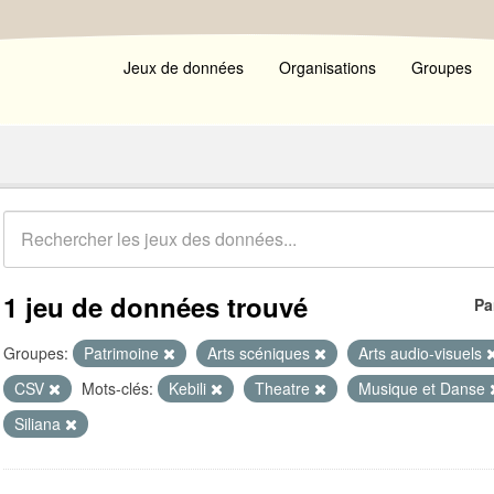
Jeux de données
Organisations
Groupes
1 jeu de données trouvé
Pa
Groupes:
Patrimoine
Arts scéniques
Arts audio-visuels
CSV
Mots-clés:
Kebili
Theatre
Musique et Danse
Siliana