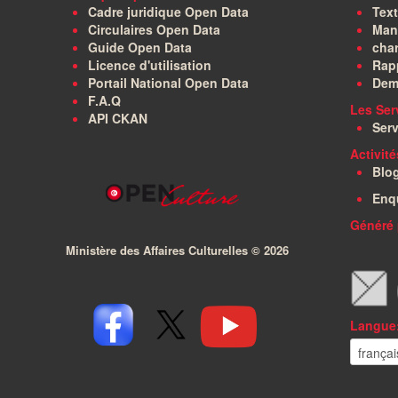
Cadre juridique Open Data
Text
Circulaires Open Data
Manu
Guide Open Data
char
Licence d'utilisation
Rapp
Portail National Open Data
Dem
F.A.Q
Les Ser
API CKAN
Serv
Activit
Blo
Enq
Généré 
Ministère des Affaires Culturelles ©
2026
Langue