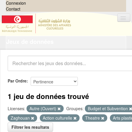
Connexion
Contact
Jeux de données
Jeux de données
Organisations
Groupes
Demandes
0
Par Ordre
À propos
1 jeu de données trouvé
Licenses:
Autre (Ouvert)
Groupes:
Budget et Subvention
Zaghouan
Action culturelle
Theatre
Arts plast
Filtrer les resultats