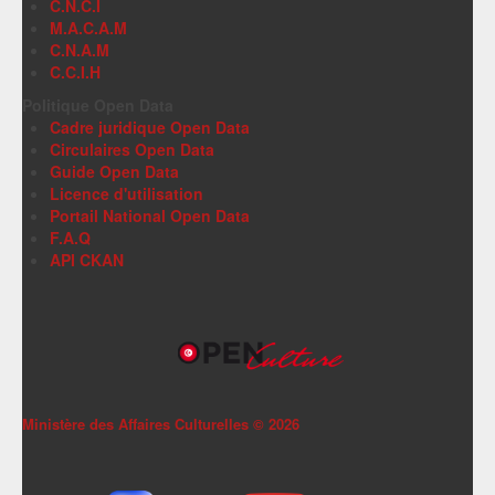
C.N.C.I
M.A.C.A.M
C.N.A.M
C.C.I.H
Politique Open Data
Cadre juridique Open Data
Circulaires Open Data
Guide Open Data
Licence d'utilisation
Portail National Open Data
F.A.Q
API CKAN
Ministère des Affaires Culturelles ©
2026