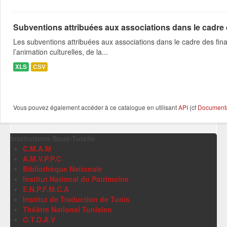
Subventions attribuées aux associations dans le cadre
Les subventions attribuées aux associations dans le cadre des fina
l’animation culturelles, de la...
XLS
CSV
Vous pouvez également accéder à ce catalogue en utilisant
API
(cf
Documentat
Institutions Sous-Tutelle
C.M.A.M
A.M.V.P.P.C
Bibliothèque Nationale
Institut National du Patrimoine
E.N.P.F.M.C.A
Institut de Traduction de Tunis
Théâtre National Tunisien
O.T.D.A.V