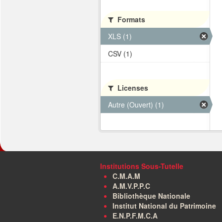
Formats
XLS (1)
CSV (1)
Licenses
Autre (Ouvert) (1)
Institutions Sous-Tutelle
C.M.A.M
A.M.V.P.P.C
Bibliothèque Nationale
Institut National du Patrimoine
E.N.P.F.M.C.A