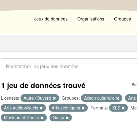
Jeux de données
Organisations
Groupes
1 jeu de données trouvé
Pa
Licenses:
Autre (Ouvert)
Groupes:
Action culturelle
Arts
Arts audio-visuels
Arts scéniques
Formats:
XLS
Mot
Musique et Danse
Gafsa