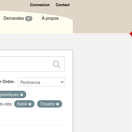
Connexion
Contact
Demandes
À propos
0
r Ordre
 plastiques
s-clés:
Kebili
Theatre