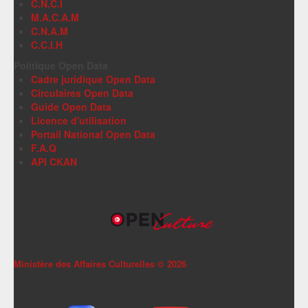
C.N.C.I
M.A.C.A.M
C.N.A.M
C.C.I.H
Politique Open Data
Cadre juridique Open Data
Circulaires Open Data
Guide Open Data
Licence d'utilisation
Portail National Open Data
F.A.Q
API CKAN
Ministère des Affaires Culturelles ©
2026