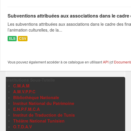
Subventions attribuées aux associations dans le cadre
Les subventions attribuées aux associations dans le cadre des fina
l’animation culturelles, de la...
XLS
CSV
Vous pouvez également accéder à ce catalogue en utilisant
API
(cf
Documentat
Institutions Sous-Tutelle
C.M.A.M
A.M.V.P.P.C
Bibliothèque Nationale
Institut National du Patrimoine
E.N.P.F.M.C.A
Institut de Traduction de Tunis
Théâtre National Tunisien
O.T.D.A.V