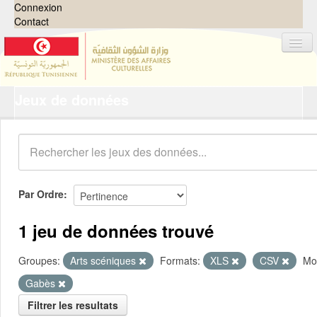
Connexion
Contact
Jeux de données
Jeux de données
Organisations
Groupes
Demandes
0
Par Ordre
À propos
1 jeu de données trouvé
Groupes:
Arts scéniques
Formats:
XLS
CSV
Mot
Gabès
Filtrer les resultats