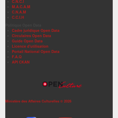
C.N.C.I
M.A.C.A.M
C.N.A.M
C.C.I.H
Politique Open Data
Cadre juridique Open Data
Circulaires Open Data
Guide Open Data
Licence d'utilisation
Portail National Open Data
F.A.Q
API CKAN
Ministère des Affaires Culturelles ©
2026