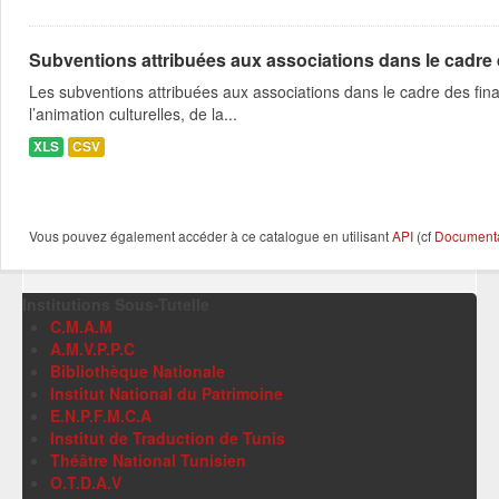
Subventions attribuées aux associations dans le cadre
Les subventions attribuées aux associations dans le cadre des fina
l’animation culturelles, de la...
XLS
CSV
Vous pouvez également accéder à ce catalogue en utilisant
API
(cf
Documentat
Institutions Sous-Tutelle
C.M.A.M
A.M.V.P.P.C
Bibliothèque Nationale
Institut National du Patrimoine
E.N.P.F.M.C.A
Institut de Traduction de Tunis
Théâtre National Tunisien
O.T.D.A.V