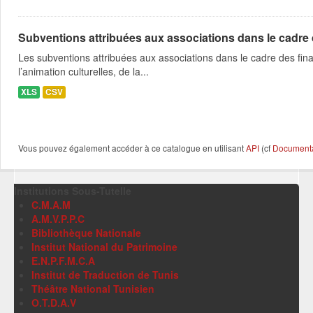
Subventions attribuées aux associations dans le cadre
Les subventions attribuées aux associations dans le cadre des fina
l’animation culturelles, de la...
XLS
CSV
Vous pouvez également accéder à ce catalogue en utilisant
API
(cf
Documentat
Institutions Sous-Tutelle
C.M.A.M
A.M.V.P.P.C
Bibliothèque Nationale
Institut National du Patrimoine
E.N.P.F.M.C.A
Institut de Traduction de Tunis
Théâtre National Tunisien
O.T.D.A.V