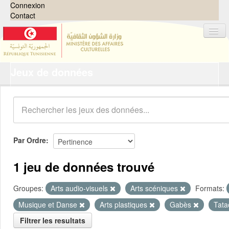
Connexion
Contact
Jeux de données
Jeux de données
Organisations
Groupes
Demandes
0
Par Ordre
À propos
1 jeu de données trouvé
Groupes:
Arts audio-visuels
Arts scéniques
Formats:
Musique et Danse
Arts plastiques
Gabès
Tata
Filtrer les resultats