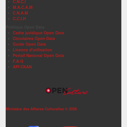
C.N.C.I
M.A.C.A.M
C.N.A.M
C.C.I.H
Politique Open Data
Cadre juridique Open Data
Circulaires Open Data
Guide Open Data
Licence d'utilisation
Portail National Open Data
F.A.Q
API CKAN
Ministère des Affaires Culturelles ©
2026