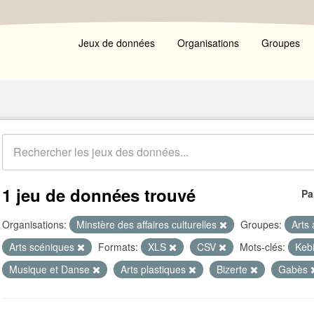
Jeux de données
Organisations
Groupes
1 jeu de données trouvé
Pa
Organisations:
Minstère des affaires culturelles
Groupes:
Arts
Arts scéniques
Formats:
XLS
CSV
Mots-clés:
Kebi
Musique et Danse
Arts plastiques
Bizerte
Gabès