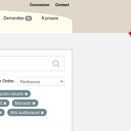
Connexion
Contact
Demandes
À propos
0
r Ordre
 audio-visuels
li
Monastir
Arts audiovisuel