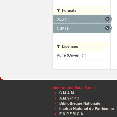
Formats
XLS (1)
CSV (1)
Licenses
Autre (Ouvert) (1)
Institutions Sous-Tutelle
C.M.A.M
A.M.V.P.P.C
Bibliothèque Nationale
Institut National du Patrimoine
E.N.P.F.M.C.A