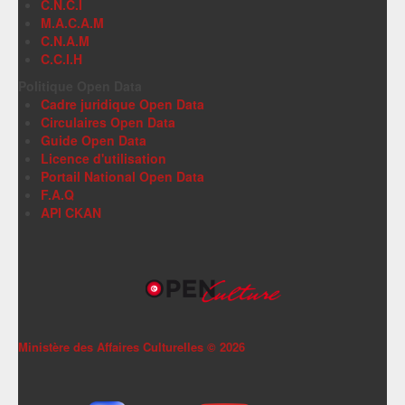
C.N.C.I
M.A.C.A.M
C.N.A.M
C.C.I.H
Politique Open Data
Cadre juridique Open Data
Circulaires Open Data
Guide Open Data
Licence d'utilisation
Portail National Open Data
F.A.Q
API CKAN
Ministère des Affaires Culturelles ©
2026