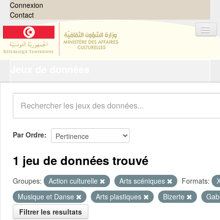
Connexion
Contact
Jeux de données
Jeux de données
Organisations
Groupes
Demandes
0
Par Ordre
À propos
1 jeu de données trouvé
Groupes:
Action culturelle
Arts scéniques
Formats:
Musique et Danse
Arts plastiques
Bizerte
Gab
Filtrer les resultats