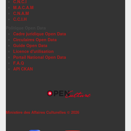
C.N.C.I
M.A.C.A.M
C.N.A.M
C.C.I.H
Politique Open Data
Cadre juridique Open Data
Circulaires Open Data
Guide Open Data
Licence d'utilisation
Portail National Open Data
F.A.Q
API CKAN
Ministère des Affaires Culturelles ©
2026