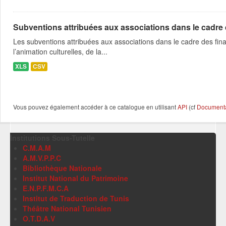
Subventions attribuées aux associations dans le cadre
Les subventions attribuées aux associations dans le cadre des fina
l’animation culturelles, de la...
XLS
CSV
Vous pouvez également accéder à ce catalogue en utilisant
API
(cf
Documentat
Institutions Sous-Tutelle
C.M.A.M
A.M.V.P.P.C
Bibliothèque Nationale
Institut National du Patrimoine
E.N.P.F.M.C.A
Institut de Traduction de Tunis
Théâtre National Tunisien
O.T.D.A.V