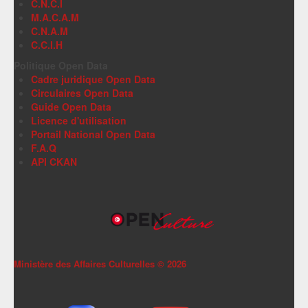
C.N.C.I
M.A.C.A.M
C.N.A.M
C.C.I.H
Politique Open Data
Cadre juridique Open Data
Circulaires Open Data
Guide Open Data
Licence d'utilisation
Portail National Open Data
F.A.Q
API CKAN
Ministère des Affaires Culturelles ©
2026