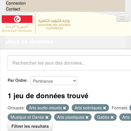
Connexion
Contact
Jeux de données
Jeux de données
Organisations
Groupes
Demandes
0
Par Ordre
À propos
1 jeu de données trouvé
Groupes:
Arts audio-visuels
Arts scéniques
Formats:
Musique et Danse
Arts plastiques
Gabès
Arts
Filtrer les resultats