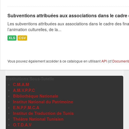
Subventions attribuées aux associations dans le cadre
Les subventions attribuées aux associations dans le cadre des fina
l’animation culturelles, de la...
XLS
CSV
Vous pouvez également accéder à ce catalogue en utilisant
API
(cf
Documentat
Institutions Sous-Tutelle
C.M.A.M
A.M.V.P.P.C
Bibliothèque Nationale
Institut National du Patrimoine
E.N.P.F.M.C.A
Institut de Traduction de Tunis
Théâtre National Tunisien
O.T.D.A.V