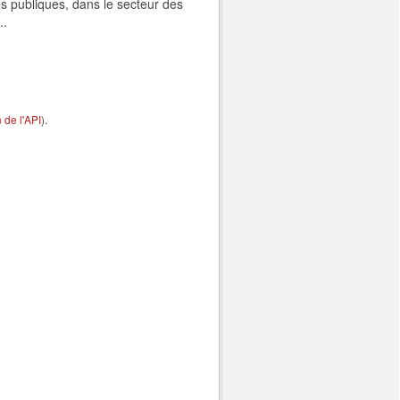
s publiques, dans le secteur des
..
de l'API
).