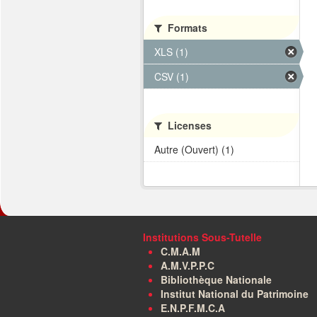
Formats
XLS (1)
CSV (1)
Licenses
Autre (Ouvert) (1)
Institutions Sous-Tutelle
C.M.A.M
A.M.V.P.P.C
Bibliothèque Nationale
Institut National du Patrimoine
E.N.P.F.M.C.A