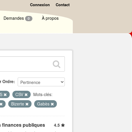
Connexion
Contact
Demandes
À propos
0
r Ordre
LS
CSV
Mots-clés:
Bizerte
Gabès
s finances publiques
4.5