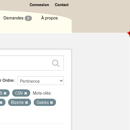
Connexion
Contact
Demandes
À propos
0
r Ordre
LS
CSV
Mots-clés:
Bizerte
Gabès