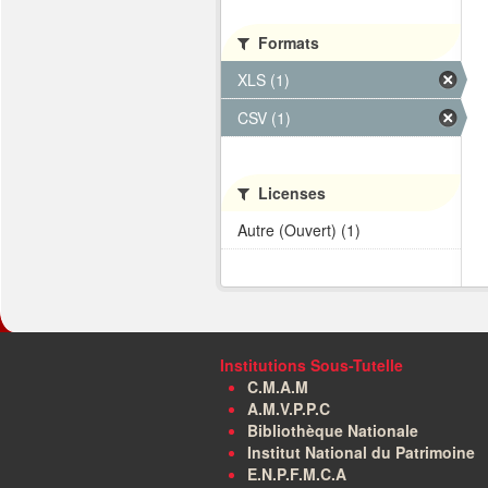
Formats
XLS (1)
CSV (1)
Licenses
Autre (Ouvert) (1)
Institutions Sous-Tutelle
C.M.A.M
A.M.V.P.P.C
Bibliothèque Nationale
Institut National du Patrimoine
E.N.P.F.M.C.A