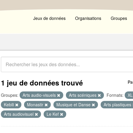
Jeux de données
Organisations
Groupes
1 jeu de données trouvé
Pa
Groupes:
Arts audio-visuels
Arts scéniques
Formats:
X
Kebili
Monastir
Musique et Danse
Arts plastiques
Arts audiovisuel
Le Kef