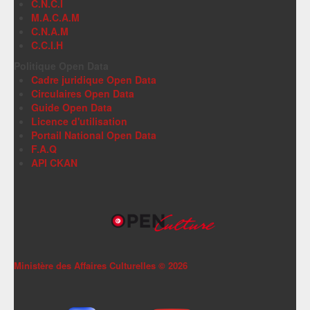
C.N.C.I
M.A.C.A.M
C.N.A.M
C.C.I.H
Politique Open Data
Cadre juridique Open Data
Circulaires Open Data
Guide Open Data
Licence d'utilisation
Portail National Open Data
F.A.Q
API CKAN
Ministère des Affaires Culturelles ©
2026