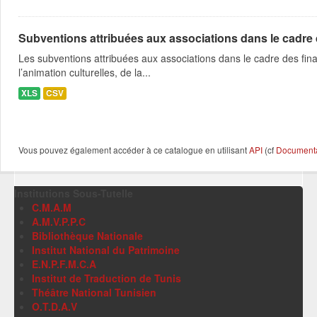
Subventions attribuées aux associations dans le cadre
Les subventions attribuées aux associations dans le cadre des fina
l’animation culturelles, de la...
XLS
CSV
Vous pouvez également accéder à ce catalogue en utilisant
API
(cf
Documentat
Institutions Sous-Tutelle
C.M.A.M
A.M.V.P.P.C
Bibliothèque Nationale
Institut National du Patrimoine
E.N.P.F.M.C.A
Institut de Traduction de Tunis
Théâtre National Tunisien
O.T.D.A.V