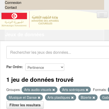
Connexion
Contact
Jeux de données
Jeux de données
Organisations
Groupes
Demandes
0
Par Ordre
À propos
1 jeu de données trouvé
Groupes:
Arts audio-visuels
Arts scéniques
Formats:
Musique et Danse
Arts plastiques
Bizerte
Gab
Filtrer les resultats