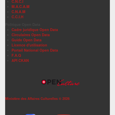
C.N.C.I
M.A.C.A.M
C.N.A.M
C.C.I.H
Politique Open Data
Cadre juridique Open Data
Circulaires Open Data
Guide Open Data
Licence d'utilisation
Portail National Open Data
F.A.Q
API CKAN
Ministère des Affaires Culturelles ©
2026