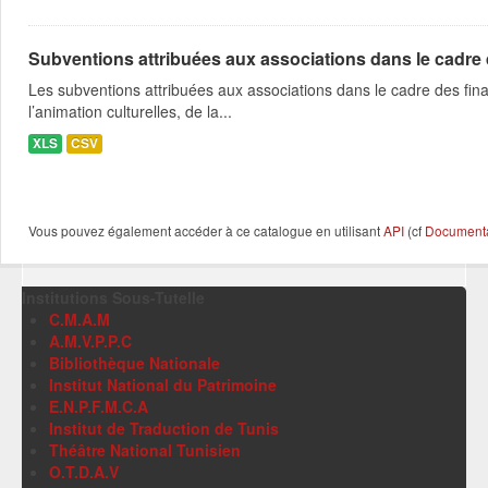
Subventions attribuées aux associations dans le cadre
Les subventions attribuées aux associations dans le cadre des fina
l’animation culturelles, de la...
XLS
CSV
Vous pouvez également accéder à ce catalogue en utilisant
API
(cf
Documentat
Institutions Sous-Tutelle
C.M.A.M
A.M.V.P.P.C
Bibliothèque Nationale
Institut National du Patrimoine
E.N.P.F.M.C.A
Institut de Traduction de Tunis
Théâtre National Tunisien
O.T.D.A.V