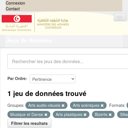
Connexion
Contact
Jeux de données
Jeux de données
Organisations
Groupes
Demandes
0
Par Ordre
À propos
1 jeu de données trouvé
Groupes:
Arts audio-visuels
Arts scéniques
Formats:
Musique et Danse
Arts plastiques
Bizerte
Sili
Filtrer les resultats