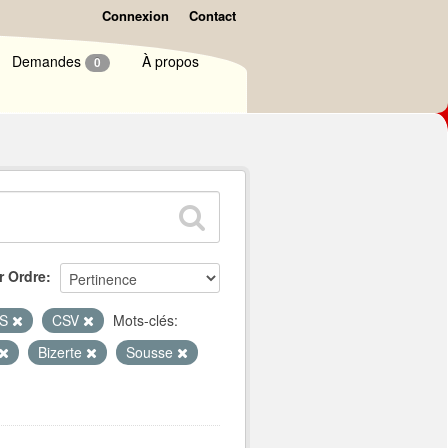
Connexion
Contact
Demandes
À propos
0
r Ordre
LS
CSV
Mots-clés:
Bizerte
Sousse