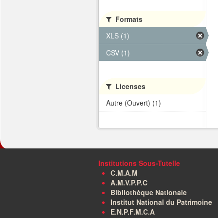
Formats
XLS (1)
CSV (1)
Licenses
Autre (Ouvert) (1)
Institutions Sous-Tutelle
C.M.A.M
A.M.V.P.P.C
Bibliothèque Nationale
Institut National du Patrimoine
E.N.P.F.M.C.A