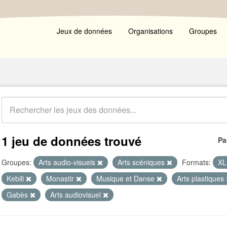
Jeux de données
Organisations
Groupes
1 jeu de données trouvé
Pa
Groupes:
Arts audio-visuels
Arts scéniques
Formats:
X
Kebili
Monastir
Musique et Danse
Arts plastiques
Gabès
Arts audiovisuel