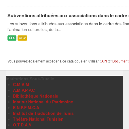
Subventions attribuées aux associations dans le cadre
Les subventions attribuées aux associations dans le cadre des fina
l’animation culturelles, de la...
XLS
CSV
Vous pouvez également accéder à ce catalogue en utilisant
API
(cf
Documentat
Institutions Sous-Tutelle
C.M.A.M
A.M.V.P.P.C
Bibliothèque Nationale
Institut National du Patrimoine
E.N.P.F.M.C.A
Institut de Traduction de Tunis
Théâtre National Tunisien
O.T.D.A.V