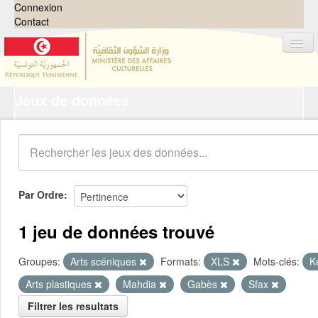
Connexion
Contact
Jeux de données
Jeux de données
Organisations
Groupes
Demandes
0
Par Ordre
À propos
1 jeu de données trouvé
Groupes:
Arts scéniques
Formats:
XLS
Mots-clés:
K
Arts plastiques
Mahdia
Gabès
Sfax
Filtrer les resultats