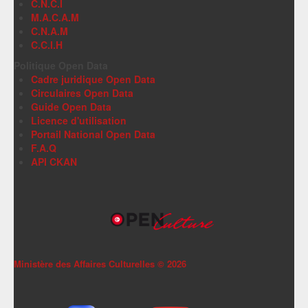
C.N.C.I
M.A.C.A.M
C.N.A.M
C.C.I.H
Politique Open Data
Cadre juridique Open Data
Circulaires Open Data
Guide Open Data
Licence d'utilisation
Portail National Open Data
F.A.Q
API CKAN
Ministère des Affaires Culturelles ©
2026