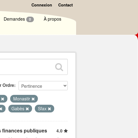
Connexion
Contact
Demandes
À propos
0
r Ordre
i
Monastir
Gabès
Sfax
s finances publiques
4.0