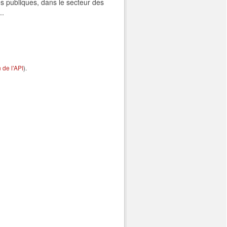
s publiques, dans le secteur des
..
de l'API
).