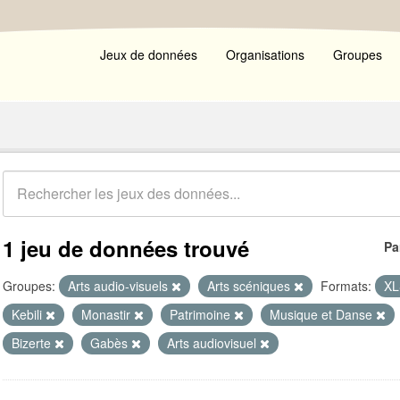
Jeux de données
Organisations
Groupes
1 jeu de données trouvé
Pa
Groupes:
Arts audio-visuels
Arts scéniques
Formats:
X
Kebili
Monastir
Patrimoine
Musique et Danse
Bizerte
Gabès
Arts audiovisuel