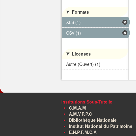
Formats
XLS (1)
CSV (1)
Licenses
Autre (Ouvert) (1)
Institutions Sous-Tutelle
C.M.A.M
A.M.V.P.P.C
Bibliothèque Nationale
Institut National du Patrimoine
E.N.P.F.M.C.A