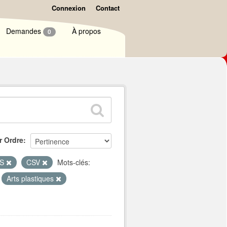
Connexion
Contact
Demandes
À propos
0
r Ordre
LS
CSV
Mots-clés:
Arts plastiques