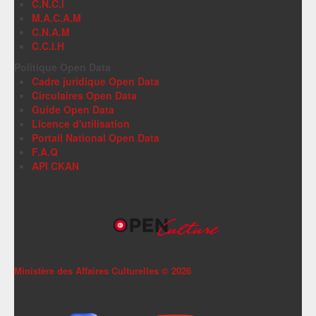
C.N.C.I
M.A.C.A.M
C.N.A.M
C.C.I.H
Politique Open Data
Cadre juridique Open Data
Circulaires Open Data
Guide Open Data
Licence d'utilisation
Portail National Open Data
F.A.Q
API CKAN
Ministère des Affaires Culturelles ©
2026