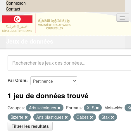
Connexion
Contact
Jeux de données
Jeux de données
Organisations
Groupes
Demandes
0
Par Ordre
À propos
1 jeu de données trouvé
Groupes:
Arts scéniques
Formats:
XLS
Mots-clés:
K
Bizerte
Arts plastiques
Gabès
Sfax
Filtrer les resultats