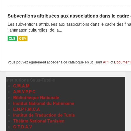
Subventions attribuées aux associations dans le cadre
Les subventions attribuées aux associations dans le cadre des fina
l’animation culturelles, de la...
XLS
CSV
Vous pouvez également accéder à ce catalogue en utilisant
API
(cf
Documentat
Institutions Sous-Tutelle
C.M.A.M
A.M.V.P.P.C
Bibliothèque Nationale
Institut National du Patrimoine
E.N.P.F.M.C.A
Institut de Traduction de Tunis
Théâtre National Tunisien
O.T.D.A.V