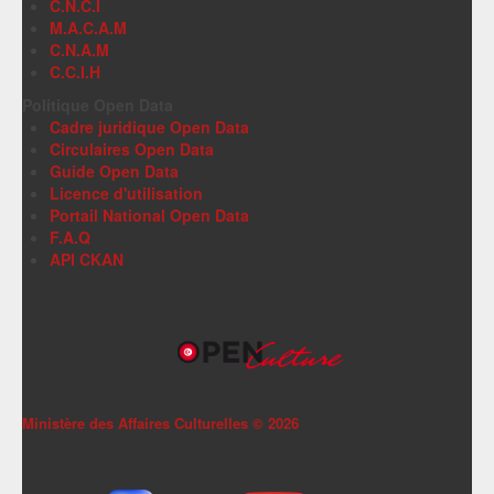
C.N.C.I
M.A.C.A.M
C.N.A.M
C.C.I.H
Politique Open Data
Cadre juridique Open Data
Circulaires Open Data
Guide Open Data
Licence d'utilisation
Portail National Open Data
F.A.Q
API CKAN
Ministère des Affaires Culturelles ©
2026