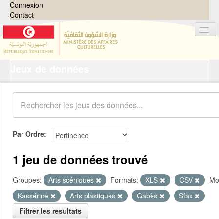
Connexion
Contact
Jeux de données
Jeux de données
Organisations
Groupes
Demandes
0
Par Ordre
À propos
1 jeu de données trouvé
Groupes:
Arts scéniques
Formats:
XLS
CSV
Mot
Kassérine
Arts plastiques
Gabès
Sfax
Filtrer les resultats