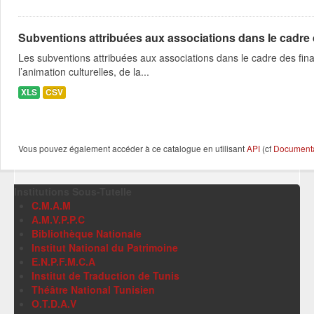
Subventions attribuées aux associations dans le cadre
Les subventions attribuées aux associations dans le cadre des fina
l’animation culturelles, de la...
XLS
CSV
Vous pouvez également accéder à ce catalogue en utilisant
API
(cf
Documentat
Institutions Sous-Tutelle
C.M.A.M
A.M.V.P.P.C
Bibliothèque Nationale
Institut National du Patrimoine
E.N.P.F.M.C.A
Institut de Traduction de Tunis
Théâtre National Tunisien
O.T.D.A.V