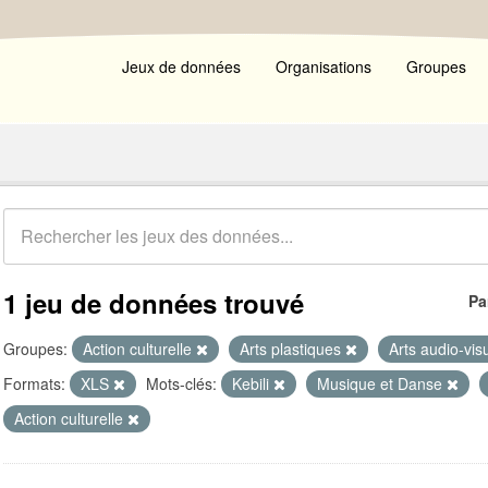
Jeux de données
Organisations
Groupes
1 jeu de données trouvé
Pa
Groupes:
Action culturelle
Arts plastiques
Arts audio-vis
Formats:
XLS
Mots-clés:
Kebili
Musique et Danse
Action culturelle