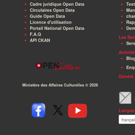
Cadre juridique Open Data
Text
Circulaires Open Data
Manu
Guide Open Data
char
Licence d'utilisation
Rapp
Portail National Open Data
Dem
F.A.Q
Les Ser
API CKAN
Serv
Activit
Blo
Enq
Généré 
Ministère des Affaires Culturelles ©
2026
Langue