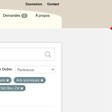
Connexion
Contact
Demandes
À propos
0
r Ordre
uels
Arts scéniques
Sidi Bou Zid