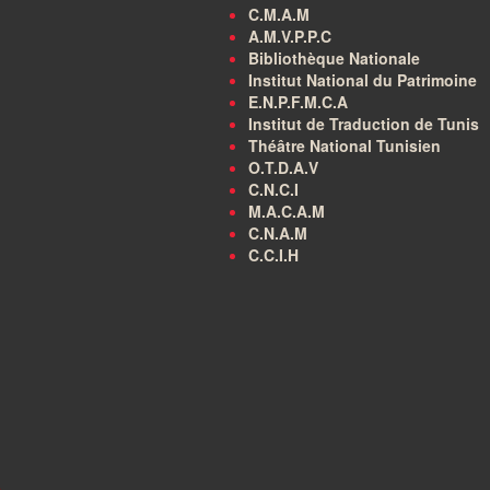
C.M.A.M
A.M.V.P.P.C
Bibliothèque Nationale
Institut National du Patrimoine
E.N.P.F.M.C.A
Institut de Traduction de Tunis
Théâtre National Tunisien
O.T.D.A.V
C.N.C.I
M.A.C.A.M
C.N.A.M
C.C.I.H