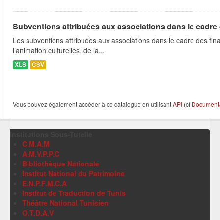
Subventions attribuées aux associations dans le cadre
Les subventions attribuées aux associations dans le cadre des fina
l’animation culturelles, de la...
XLS
CSV
Vous pouvez également accéder à ce catalogue en utilisant
API
(cf
Documentat
Institutions Sous-Tutelle
C.M.A.M
A.M.V.P.P.C
Bibliothèque Nationale
Institut National du Patrimoine
E.N.P.F.M.C.A
Institut de Traduction de Tunis
Théâtre National Tunisien
O.T.D.A.V