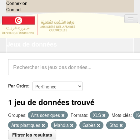
Connexion
Contact
Jeux de données
Jeux de données
Organisations
Groupes
Demandes
0
Par Ordre
À propos
1 jeu de données trouvé
Groupes:
Arts scéniques
Formats:
XLS
Mots-clés:
K
Arts plastiques
Mahdia
Gabès
Sfax
Filtrer les resultats