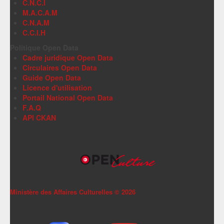
C.N.C.I
M.A.C.A.M
C.N.A.M
C.C.I.H
Politique Open Data
Cadre juridique Open Data
Circulaires Open Data
Guide Open Data
Licence d'utilisation
Portail National Open Data
F.A.Q
API CKAN
Ministère des Affaires Culturelles ©
2026