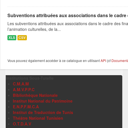
Subventions attribuées aux associations dans le cadre
Les subventions attribuées aux associations dans le cadre des fina
l’animation culturelles, de la...
XLS
CSV
Vous pouvez également accéder à ce catalogue en utilisant
API
(cf
Documentat
Institutions Sous-Tutelle
C.M.A.M
A.M.V.P.P.C
Bibliothèque Nationale
Institut National du Patrimoine
E.N.P.F.M.C.A
Institut de Traduction de Tunis
Théâtre National Tunisien
O.T.D.A.V