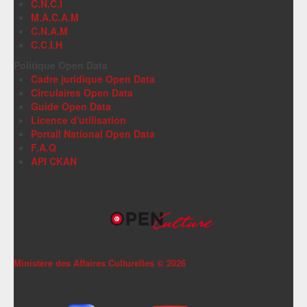
C.N.C.I
M.A.C.A.M
C.N.A.M
C.C.I.H
Politique Open Data
Cadre juridique Open Data
Circulaires Open Data
Guide Open Data
Licence d'utilisation
Portail National Open Data
F.A.Q
API CKAN
Ministère des Affaires Culturelles ©
2026