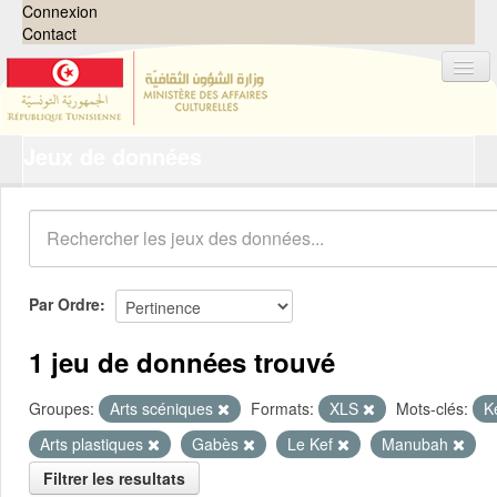
Connexion
Contact
Jeux de données
Jeux de données
Organisations
Groupes
Demandes
0
Par Ordre
À propos
1 jeu de données trouvé
Groupes:
Arts scéniques
Formats:
XLS
Mots-clés:
K
Arts plastiques
Gabès
Le Kef
Manubah
Filtrer les resultats